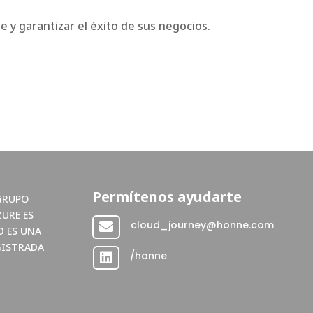
 y garantizar el éxito de sus negocios.
Permítenos ayudarte
GRUPO
ZURE ES
cloud_journey@honne.com

D ES UNA
GISTRADA
/honne
