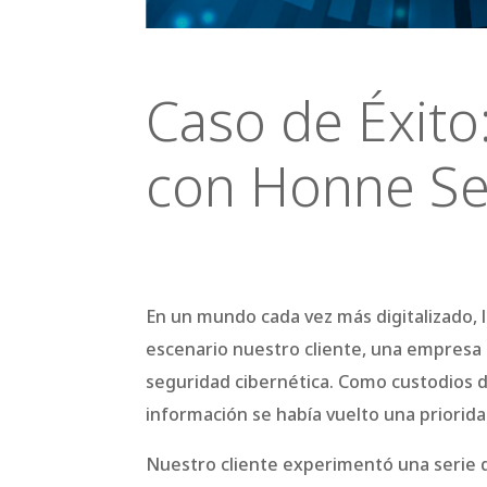
Caso de Éxito
con Honne Se
En un mundo cada vez más digitalizado, la seguridad de la información es una preocupación fundamental para las empresas. En este escenario nuestro cliente, una empresa líder en el sector financiero, se encontró enfrentando desafíos críticos relacionados con la seguridad cibernética. Como custodios de datos sensibles y confidenciales de sus clientes, garantizar la integridad y […]
En un mundo cada vez más digitalizado, 
escenario nuestro cliente, una empresa l
seguridad cibernética. Como custodios de 
información se había vuelto una priorida
Nuestro cliente experimentó una serie de