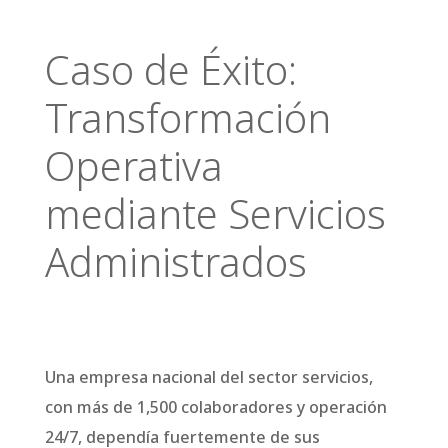
Caso de Éxito:
Transformación
Operativa
mediante Servicios
Administrados
Una empresa nacional del sector servicios, con más de 1,500 colaboradores y operación 24/7, dependía fuertemente de sus plataformas digitales para atender a clientes y coordinar procesos internos. Aunque habían migrado parte de su infraestructura a la nube, su operación seguía siendo inestable y reactiva. La visibilidad era limitada, los incidentes recurrentes afectaban la productividad […]
Una empresa nacional del sector servicios,
con más de 1,500 colaboradores y operación
24/7, dependía fuertemente de sus