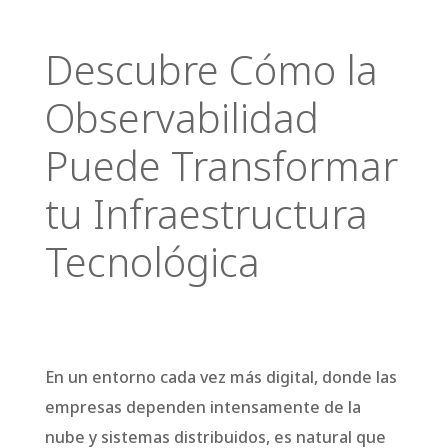
Descubre Cómo la
Observabilidad
Puede Transformar
tu Infraestructura
Tecnológica
En un entorno cada vez más digital, donde las empresas dependen intensamente de la nube y sistemas distribuidos, es natural que mantener el control y la visibilidad de toda la infraestructura tecnológica se convierta en un desafío considerable. A medida que los entornos tecnológicos se diversifican con múltiples nubes, microservicios y aplicaciones interconectadas, la complejidad […]
En un entorno cada vez más digital, donde las
empresas dependen intensamente de la
nube y sistemas distribuidos, es natural que