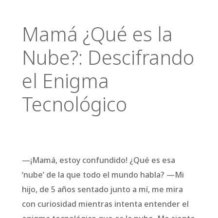
Mamá ¿Qué es la
Nube?: Descifrando
el Enigma
Tecnológico
—¡Mamá, estoy confundido! ¿Qué es esa ‘nube’ de la que todo el mundo habla? —Mi hijo, de 5 años sentado junto a mí, me mira con curiosidad mientras intenta entender el enigma tecnológico que es la nube. Me siento a su lado y le sonrío, preparándome para una explicación que espero que sea clara y […]
—¡Mamá, estoy confundido! ¿Qué es esa
‘nube’ de la que todo el mundo habla? —Mi
hijo, de 5 años sentado junto a mí, me mira
con curiosidad mientras intenta entender el